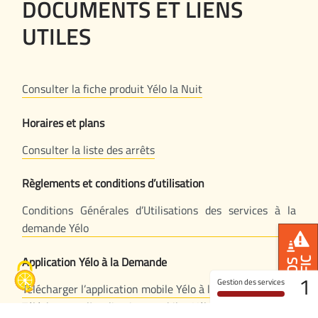
DOCUMENTS ET LIENS
UTILES
Consulter la fiche produit Yélo la Nuit
Horaires et plans
Consulter la liste des arrêts
Règlements et conditions d’utilisation
Conditions Générales d’Utilisations des services à la
demande Yélo
Application Yélo à la Demande
TRAFIC
INFOS
1
Gestion des services
Télécharger l’application mobile Yélo à la Demande (iOS)
Télécharger l’application mobile Yélo à la Demande