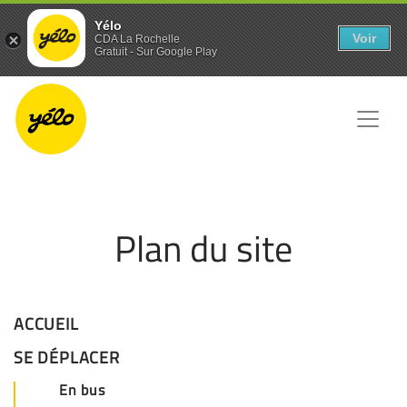
Panneau de gestion des cookies
Yélo
Voir
CDA La Rochelle
Gratuit - Sur Google Play
Plan du site
ACCUEIL
SE DÉPLACER
En bus