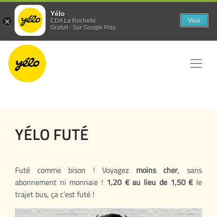
Panneau de gestion des cookies
Yélo
Voir
CDA La Rochelle
Gratuit - Sur Google Play
YÉLO FUTÉ
Futé comme bison ! Voyagez
moins cher
, sans
abonnement ni monnaie !
1,20 € au lieu de 1,50 €
le
trajet bus, ça c’est futé !