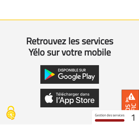
Retrouvez les services
Yélo sur votre mobile
TRAFIC
INFOS
1
Gestion des services