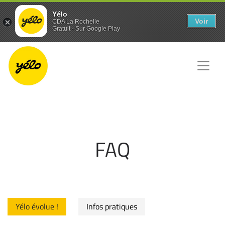
Panneau de gestion des cookies
Yélo
Voir
CDA La Rochelle
Gratuit - Sur Google Play
FAQ
Yélo évolue !
Infos pratiques