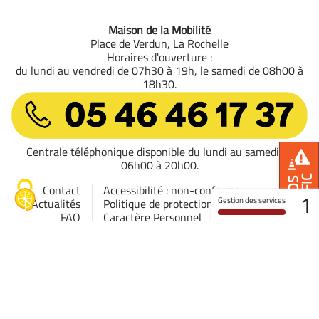
Maison de la Mobilité
Place de Verdun, La Rochelle
Horaires d'ouverture :
du lundi au vendredi de 07h30 à 19h, le samedi de 08h00 à
18h30.
05 46 46 17 37
Centrale téléphonique disponible du lundi au samedi de
06h00 à 20h00.
TRAFIC
INFOS
Contact
Accessibilité : non-conforme
1
Gestion des services
Actualités
Politique de protection des Données à
FAQ
Caractère Personnel
Qui sommes-
Gestion des Cookies
nous ?
Conditions Générales d'Utilisation
Mentions
Règlements et CGV
Infos trafic
légales
Plan du site
Déclaration d'accessibilité
Retrouvez-nous aussi sur :