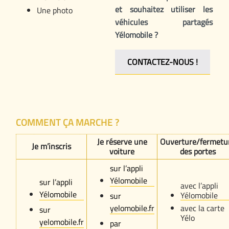
et souhaitez utiliser les
Une photo
véhicules partagés
Yélomobile ?
CONTACTEZ-NOUS !
COMMENT ÇA MARCHE ?
Je réserve une
Ouverture/fermetu
Je m’inscris
voiture
des portes
sur l’appli
Yélomobile
sur l’appli
avec l’appli
Yélomobile
Yélomobile
sur
yelomobile.fr
avec la carte
sur
Yélo
yelomobile.fr
par