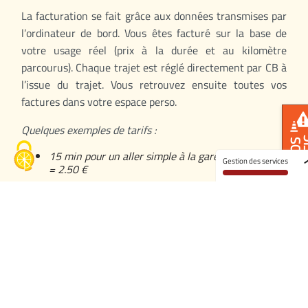
La facturation se fait grâce aux données transmises par
l’ordinateur de bord. Vous êtes facturé sur la base de
votre usage réel (prix à la durée et au kilomètre
parcourus). Chaque trajet est réglé directement par CB à
l’issue du trajet. Vous retrouvez ensuite toutes vos
factures dans votre espace perso.
Quelques exemples de tarifs :
TRA
INFOS
15 min pour un aller simple à la gare (cat. Toit Noir)
Gestion des services
= 2.50 €
2h d’utilisation pour un aller/retour à la
déchetterie en Kangoo Maxi (cat. L), avec 10 km
parcourus = 11,10€
Infos trafic
1 semaine de vacances en Espagne à San
Sebastian, en Yaris (cat. M), avec 850km parcourus
= 356 € TTC, prix du carburant inclus
Pas de surprises ! Un simulateur de prix sera à votre
disposition dans votre espace personnel pour vous