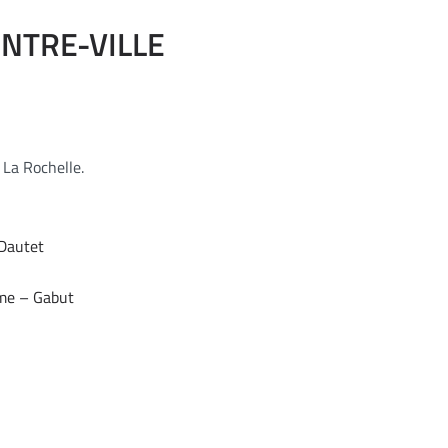
NTRE-VILLE
 La Rochelle.
 Dautet
isme – Gabut