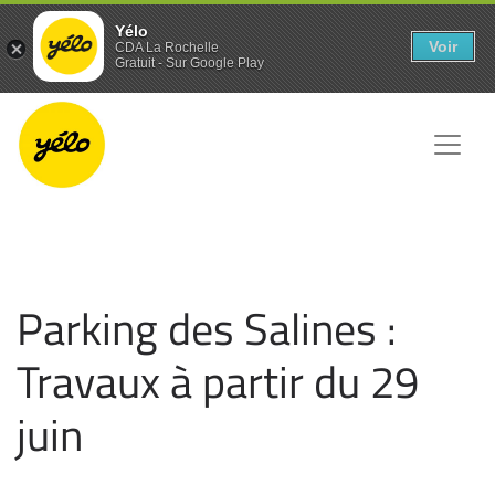
Panneau de gestion des cookies
Yélo
Voir
CDA La Rochelle
Gratuit - Sur Google Play
Parking des Salines :
Travaux à partir du 29
juin